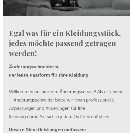
Egal was für ein Kleidungsstück,
jedes möchte passend getragen
werden!
Änderungsschneiderin.
Perfekte Passform für Ihre Kleidung.
W
i
l
l
k
o
m
m
e
n
b
e
i
unserem
Ä
n
d
e
r
u
n
g
s
s
e
r
v
i
c
e
!
A
l
s
e
r
f
a
h
r
e
n
e
Ä
n
d
e
r
u
n
g
s
s
c
h
n
e
i
d
e
r
b
i
e
t
e
wir
I
h
n
e
n
p
r
o
f
e
s
s
i
o
n
e
l
l
e
A
n
p
a
s
s
u
n
g
e
n
u
n
d
Ä
n
d
e
r
u
n
g
e
n
f
ü
r
I
h
r
e
K
l
e
i
d
u
ng
d
a
m
i
t
S
i
e
s
i
c
h
i
n
j
e
d
e
m
O
u
t
fit
w
o
h
l
f
ü
h
l
e
n
.
Unsere Dienstleistungen umfassen: