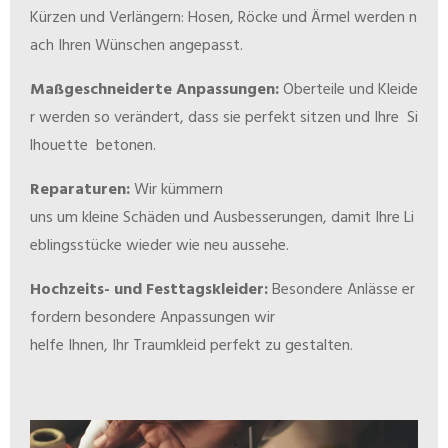
K
ü
r
z
e
n
u
n
d
V
e
r
l
ä
n
g
e
r
n
:
H
o
s
e
n
,
R
ö
c
k
e
u
n
d
Ä
r
m
e
l
w
e
r
d
e
n
n
a
c
h
I
h
r
e
n
W
ü
n
s
c
h
e
n
a
n
g
e
p
a
s
s
t.
Maßgeschneiderte Anpassungen:
O
b
e
r
t
e
i
l
e
u
n
d
K
l
e
i
d
e
r
w
e
r
d
e
n
s
o
v
e
r
ä
n
d
e
r
t
,
d
a
s
s
s
i
e
p
e
r
f
e
k
t
s
i
t
z
e
n
u
n
d
I
h
r
e
S
i
l
h
o
u
e
t
t
e
b
e
t
o
n
e
n.
Reparaturen:
Wir
k
ü
m
m
e
rn
uns
u
m
k
l
e
i
n
e
S
c
h
ä
d
e
n
u
n
d
A
u
s
b
e
s
s
e
r
u
n
g
e
n
,
d
a
m
i
t
I
h
r
e
L
i
e
b
l
i
n
g
s
s
t
ü
c
k
e
w
i
e
d
e
r
w
i
e
n
e
u
a
u
s
s
e
h
e
.
Hochzeits- und Festtagskleider:
B
e
s
o
n
d
e
r
e
A
n
l
ä
s
s
e
e
r
f
o
r
d
e
r
n
b
e
s
o
n
d
e
r
e
A
n
p
a
s
s
u
n
g
e
n
wir
h
e
l
f
e
I
h
n
e
n
,
I
h
r
T
r
a
u
m
k
l
e
i
d
p
e
r
f
e
k
t
z
u
g
e
s
t
a
l
t
e
n.